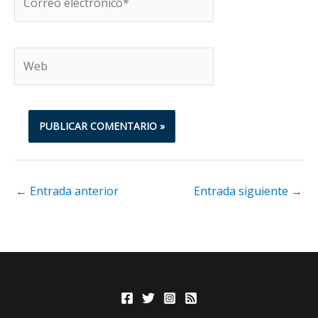
electrónico*
Web
←
Entrada anterior
Entrada siguiente
→