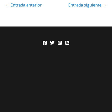
←
Entrada anterior
Entrada siguiente
→