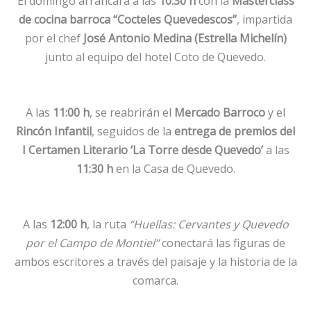
El domingo arrancará a las
10:30 h
con la
Masterclass
de cocina barroca “Cocteles Quevedescos”
, impartida
por el chef
José Antonio Medina (Estrella Michelín)
junto al equipo del hotel Coto de Quevedo.
A las
11:00 h
, se reabrirán el
Mercado Barroco
y el
Rincón Infantil
, seguidos de la
entrega de premios del
I Certamen Literario ‘La Torre desde Quevedo’
a las
11:30 h
en la Casa de Quevedo.
A las
12:00 h
, la ruta
“Huellas: Cervantes y Quevedo
por el Campo de Montiel”
conectará las figuras de
ambos escritores a través del paisaje y la historia de la
comarca.