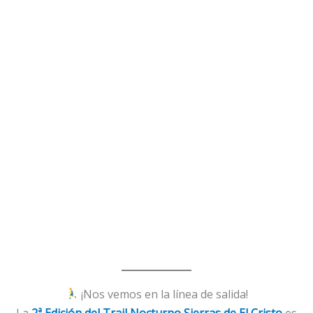
¡Nos vemos en la línea de salida!
La
2ª Edición del Trail Nocturno Sierras de El Cristo
es