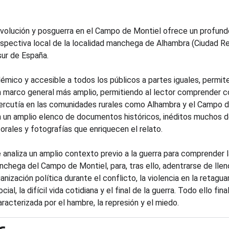
evolución y posguerra en el Campo de Montiel ofrece un profundo
spectiva local de la localidad manchega de Alhambra (Ciudad Re
sur de España.
adémico y accesible a todos los públicos a partes iguales, permit
 marco general más amplio, permitiendo al lector comprender c
ercutía en las comunidades rurales como Alhambra y el Campo de
un amplio elenco de documentos históricos, inéditos muchos de
orales y fotografías que enriquecen el relato.
e analiza un amplio contexto previo a la guerra para comprender l
hega del Campo de Montiel, para, tras ello, adentrarse de lleno 
rganización política durante el conflicto, la violencia en la retagua
cial, la difícil vida cotidiana y el final de la guerra. Todo ello 
racterizada por el hambre, la represión y el miedo.