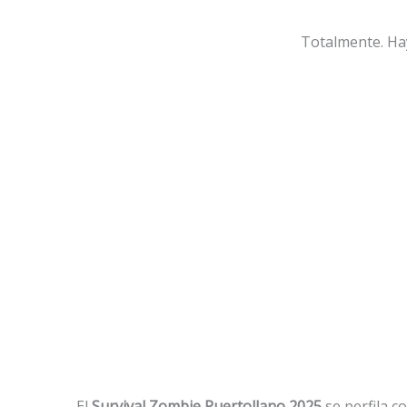
Totalmente. Hay
El
Survival Zombie Puertollano 2025
se perfila c