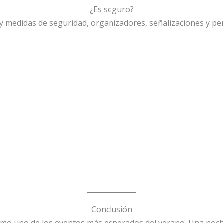
¿Es seguro?
 medidas de seguridad, organizadores, señalizaciones y per
Conclusión
omo uno de los eventos más esperados del verano. Una noche