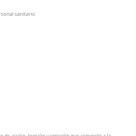
sonal sanitario.
 de acción, tensión y emoción que convierte a la