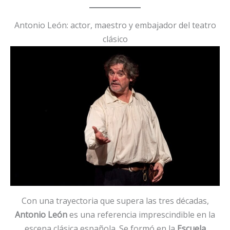
Antonio León: actor, maestro y embajador del teatro
clásico
Con una trayectoria que supera las tres décadas,
Antonio León
es una referencia imprescindible en la
escena clásica española. Se formó en la
Escuela