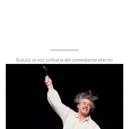
Bululú: la voz solitaria del comediante eterno