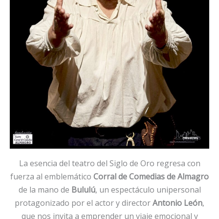
La esencia del teatro del Siglo de Oro regresa con
fuerza al emblemático
Corral de Comedias de Almagro
de la mano de
Bululú
, un espectáculo unipersonal
protagonizado por el actor y director
Antonio León
,
que nos invita a emprender un viaje emocional y