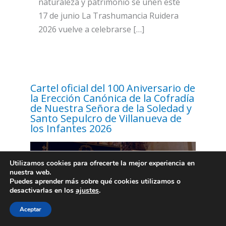
naturaleza y patrimonio se unen este
17 de junio La Trashumancia Ruidera
2026 vuelve a celebrarse […]
Cartel oficial del 100 Aniversario de
la Erección Canónica de la Cofradía
de Nuestra Señora de la Soledad y
Santo Sepulcro de Villanueva de
los Infantes 2026
Utilizamos cookies para ofrecerte la mejor experiencia en
nuestra web.
Puedes aprender más sobre qué cookies utilizamos o
desactivarlas en los
ajustes
.
Aceptar