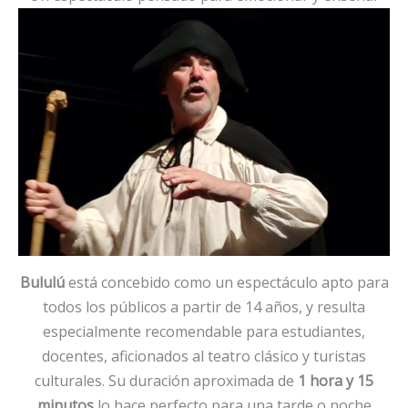
Bululú
está concebido como un espectáculo apto para
todos los públicos a partir de 14 años, y resulta
especialmente recomendable para estudiantes,
docentes, aficionados al teatro clásico y turistas
culturales. Su duración aproximada de
1 hora y 15
minutos
lo hace perfecto para una tarde o noche